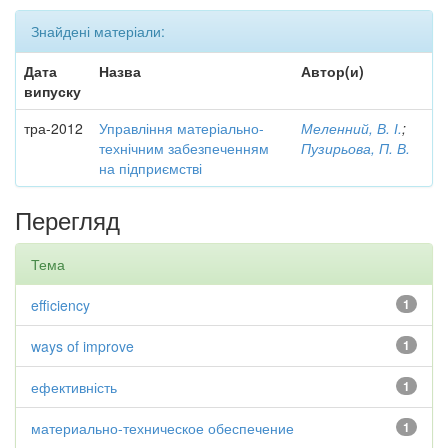
Знайдені матеріали:
Дата
Назва
Автор(и)
випуску
тра-2012
Управління матеріально-
Меленний, В. І.
;
технічним забезпеченням
Пузирьова, П. В.
на підприємстві
Перегляд
Тема
efficiency
1
ways of improve
1
ефективність
1
материально-техническое обеспечение
1