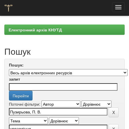
Skip
navigation
Електронний архів КНУТД
Пошук
Пошук:
запит
Поточні фільтри: