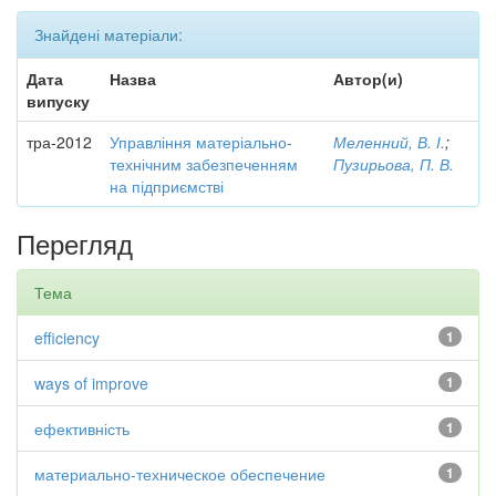
Знайдені матеріали:
Дата
Назва
Автор(и)
випуску
тра-2012
Управління матеріально-
Меленний, В. І.
;
технічним забезпеченням
Пузирьова, П. В.
на підприємстві
Перегляд
Тема
efficiency
1
ways of improve
1
ефективність
1
материально-техническое обеспечение
1