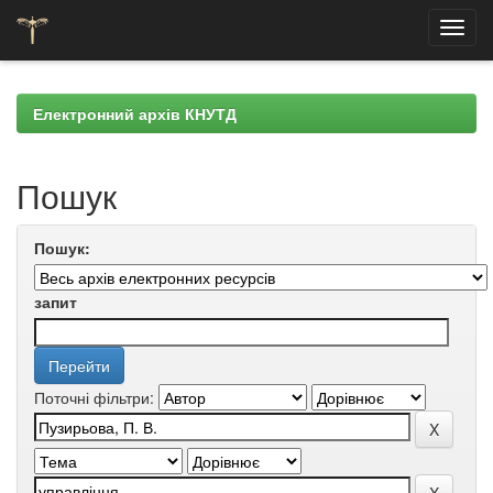
Skip
navigation
Електронний архів КНУТД
Пошук
Пошук:
запит
Поточні фільтри: