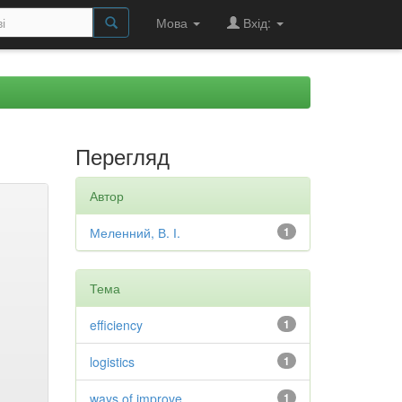
Мова
Вхід:
Перегляд
Автор
Меленний, В. І.
1
Тема
efficiency
1
logistics
1
ways of improve
1