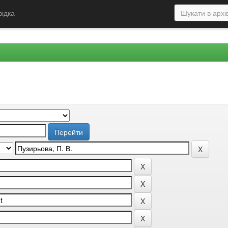
відка