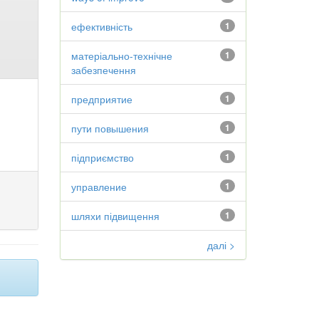
ефективність
1
матеріально-технічне
1
забезпечення
предприятие
1
пути повышения
1
підприємство
1
управление
1
шляхи підвищення
1
далі >