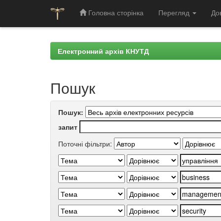
Головна сторінка
Перегляд
До
Skip
navigation
Електронний архів КНУТД
Пошук
Пошук:
запит
Поточні фільтри: