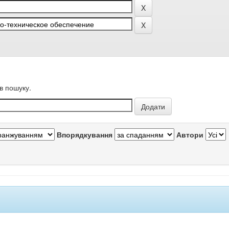
в пошуку.
Впорядкування
Автори