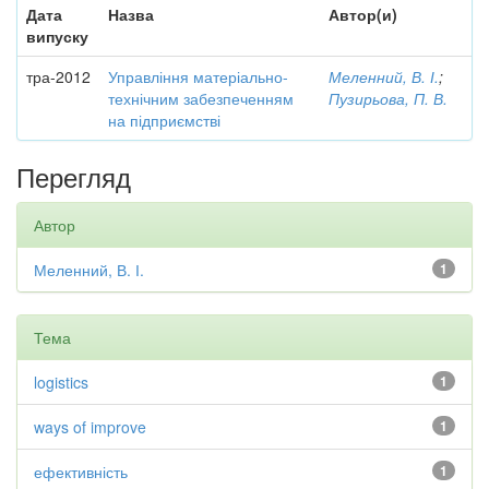
Дата
Назва
Автор(и)
випуску
тра-2012
Управління матеріально-
Меленний, В. І.
;
технічним забезпеченням
Пузирьова, П. В.
на підприємстві
Перегляд
Автор
Меленний, В. І.
1
Тема
logistics
1
ways of improve
1
ефективність
1