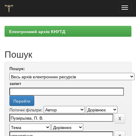
Skip
navigation
Електронний архів КНУТД
Пошук
Пошук:
запит
Поточні фільтри: