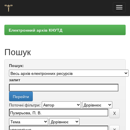
Skip
navigation
Електронний архів КНУТД
Пошук
Пошук:
запит
Поточні фільтри: