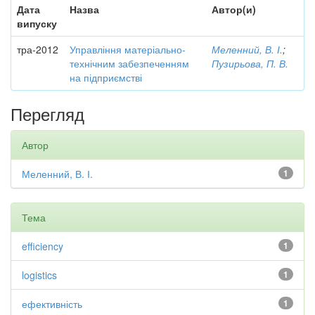
Дата
Назва
Автор(и)
випуску
тра-2012
Управління матеріально-
Меленний, В. І.
;
технічним забезпеченням
Пузирьова, П. В.
на підприємстві
Перегляд
Автор
Меленний, В. І.
1
Тема
efficiency
1
logistics
1
ефективність
1