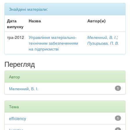
Знайдені матеріали:
Дата
Назва
Автор(и)
випуску
тра-2012
Управління матеріально-
Меленний, В. І.
;
технічним забезпеченням
Пузирьова, П. В.
на підприємстві
Перегляд
Автор
Меленний, В. І.
1
Тема
efficiency
1