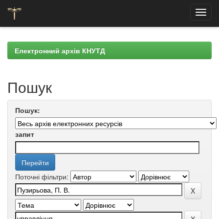
Skip
navigation
Електронний архів КНУТД
Пошук
Пошук:
запит
Поточні фільтри: