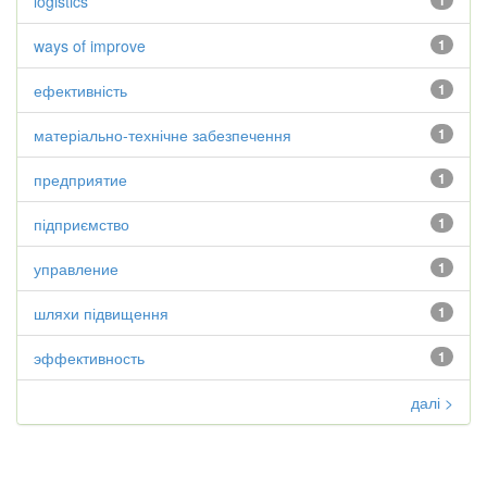
logistics
1
ways of improve
1
ефективність
1
матеріально-технічне забезпечення
1
предприятие
1
підприємство
1
управление
1
шляхи підвищення
1
эффективность
1
далі >