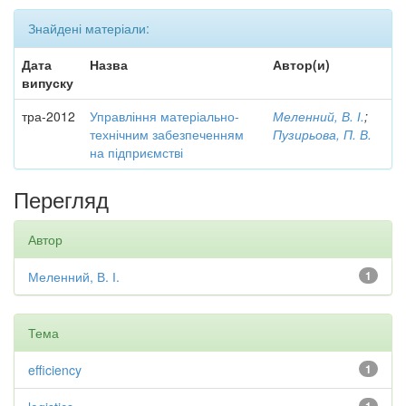
Знайдені матеріали:
Дата
Назва
Автор(и)
випуску
тра-2012
Управління матеріально-
Меленний, В. І.
;
технічним забезпеченням
Пузирьова, П. В.
на підприємстві
Перегляд
Автор
Меленний, В. І.
1
Тема
efficiency
1