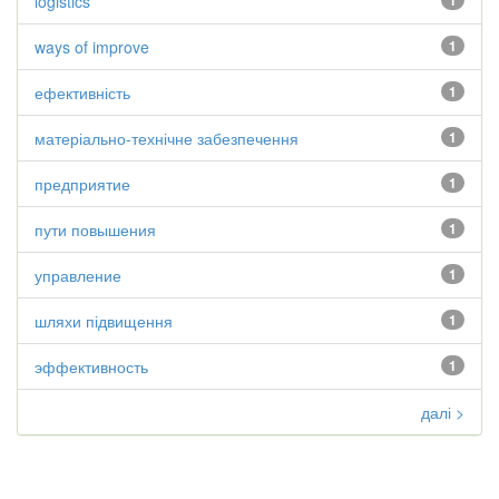
logistics
1
ways of improve
1
ефективність
1
матеріально-технічне забезпечення
1
предприятие
1
пути повышения
1
управление
1
шляхи підвищення
1
эффективность
1
далі >