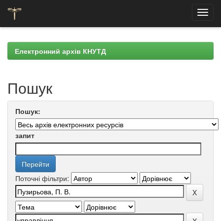
Skip
navigation
Електронний архів КНУТД
Пошук
Пошук:
запит
Поточні фільтри: