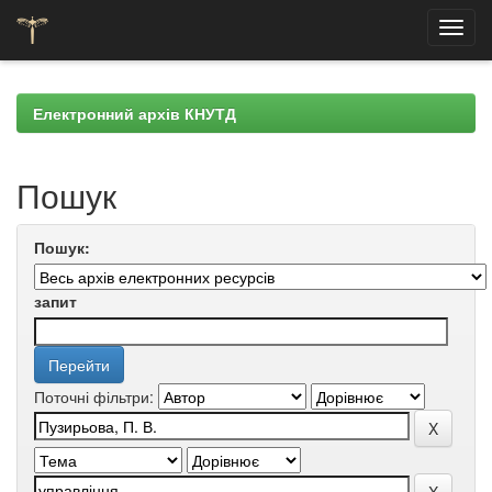
Skip
navigation
Електронний архів КНУТД
Пошук
Пошук:
запит
Поточні фільтри: