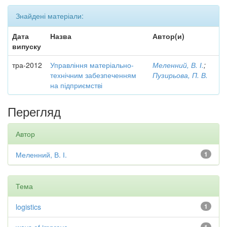
Знайдені матеріали:
Дата
Назва
Автор(и)
випуску
тра-2012
Управління матеріально-
Меленний, В. І.
;
технічним забезпеченням
Пузирьова, П. В.
на підприємстві
Перегляд
Автор
Меленний, В. І.
1
Тема
logistics
1