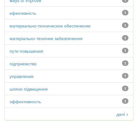
ways of improve
1
ефективність
1
материально-техническое обеспечение
1
матеріально-технічне забезпечення
1
пути повышения
1
підприємство
1
управление
1
шляхи підвищення
1
эффективность
1
далі >