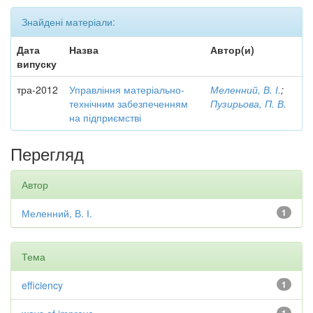
Знайдені матеріали:
Дата
Назва
Автор(и)
випуску
тра-2012
Управління матеріально-
Меленний, В. І.
;
технічним забезпеченням
Пузирьова, П. В.
на підприємстві
Перегляд
Автор
Меленний, В. І.
1
Тема
efficiency
1