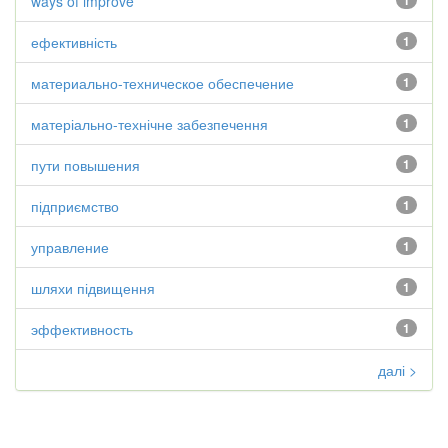
ways of improve
1
ефективність
1
материально-техническое обеспечение
1
матеріально-технічне забезпечення
1
пути повышения
1
підприємство
1
управление
1
шляхи підвищення
1
эффективность
1
далі >