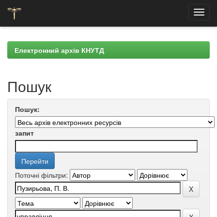
Skip
navigation
Електронний архів КНУТД
Пошук
Пошук:
запит
Поточні фільтри: