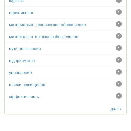
logistics
1
ефективність
1
материально-техническое обеспечение
1
матеріально-технічне забезпечення
1
пути повышения
1
підприємство
1
управление
1
шляхи підвищення
1
эффективность
1
далі >