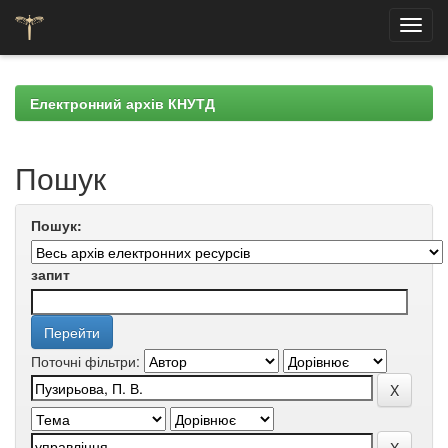
Skip
navigation
Електронний архів КНУТД
Пошук
Пошук:
запит
Поточні фільтри: