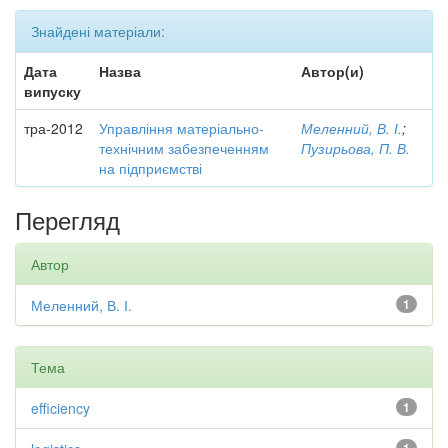
Знайдені матеріали:
Дата
Назва
Автор(и)
випуску
тра-2012
Управління матеріально-
Меленний, В. І.
;
технічним забезпеченням
Пузирьова, П. В.
на підприємстві
Перегляд
Автор
Меленний, В. І.
1
Тема
efficiency
1