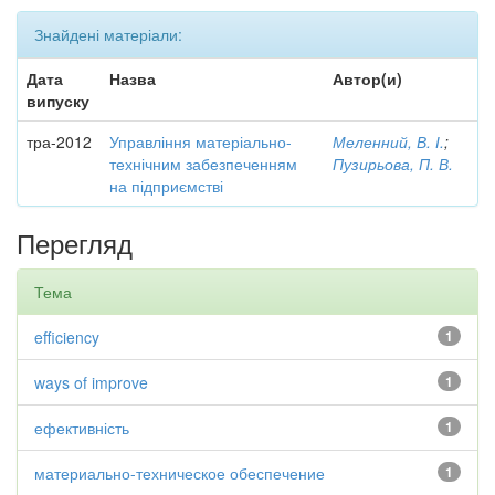
Знайдені матеріали:
Дата
Назва
Автор(и)
випуску
тра-2012
Управління матеріально-
Меленний, В. І.
;
технічним забезпеченням
Пузирьова, П. В.
на підприємстві
Перегляд
Тема
efficiency
1
ways of improve
1
ефективність
1
материально-техническое обеспечение
1