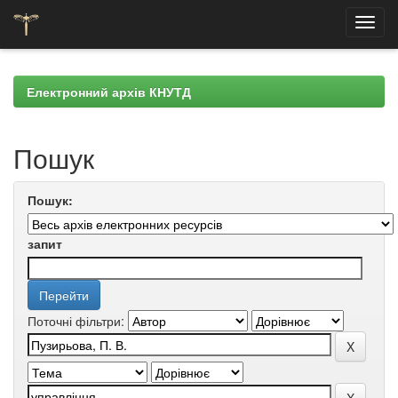
Skip
navigation
Електронний архів КНУТД
Пошук
Пошук:
запит
Поточні фільтри: