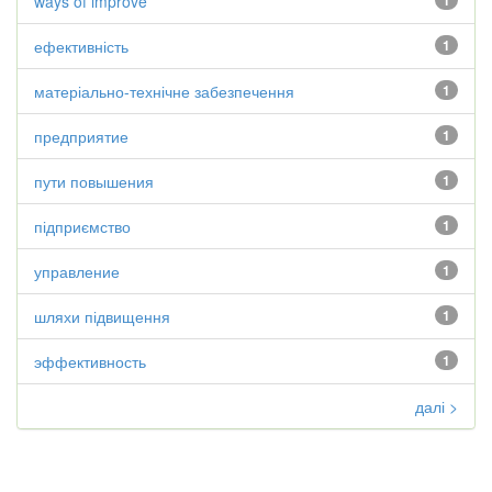
ways of improve
1
ефективність
1
матеріально-технічне забезпечення
1
предприятие
1
пути повышения
1
підприємство
1
управление
1
шляхи підвищення
1
эффективность
1
далі >