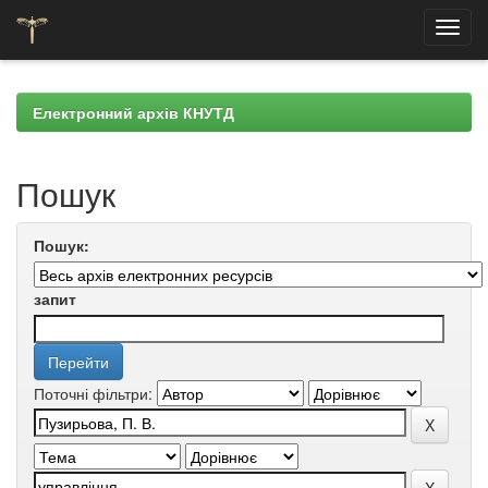
Skip
navigation
Електронний архів КНУТД
Пошук
Пошук:
запит
Поточні фільтри: