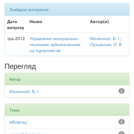
Знайдені матеріали:
Дата
Назва
Автор(и)
випуску
тра-2012
Управління матеріально-
Меленний, В. І.
;
технічним забезпеченням
Пузирьова, П. В.
на підприємстві
Перегляд
Автор
Меленний, В. І.
1
Тема
efficiency
1