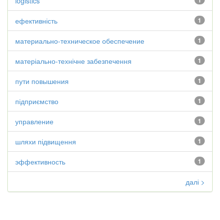
logistics
1
ефективність
1
материально-техническое обеспечение
1
матеріально-технічне забезпечення
1
пути повышения
1
підприємство
1
управление
1
шляхи підвищення
1
эффективность
1
далі >