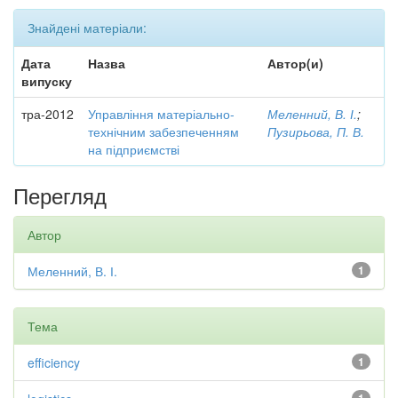
Знайдені матеріали:
Дата
Назва
Автор(и)
випуску
тра-2012
Управління матеріально-
Меленний, В. І.
;
технічним забезпеченням
Пузирьова, П. В.
на підприємстві
Перегляд
Автор
Меленний, В. І.
1
Тема
efficiency
1