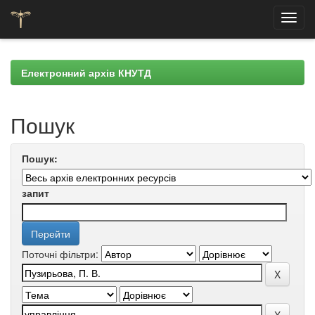
Skip
navigation
Електронний архів КНУТД
Пошук
Пошук:
запит
Поточні фільтри: