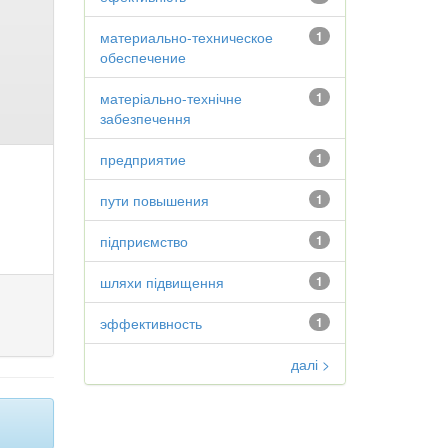
материально-техническое
1
обеспечение
матеріально-технічне
1
забезпечення
предприятие
1
пути повышения
1
підприємство
1
шляхи підвищення
1
эффективность
1
далі >