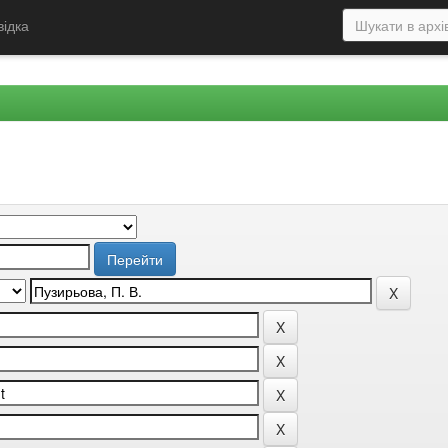
відка