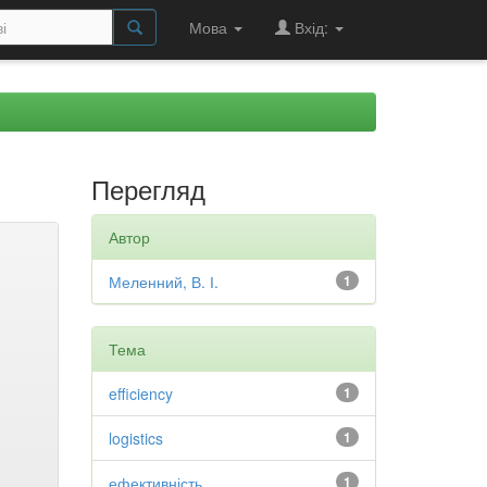
Мова
Вхід:
Перегляд
Автор
Меленний, В. І.
1
Тема
efficiency
1
logistics
1
ефективність
1