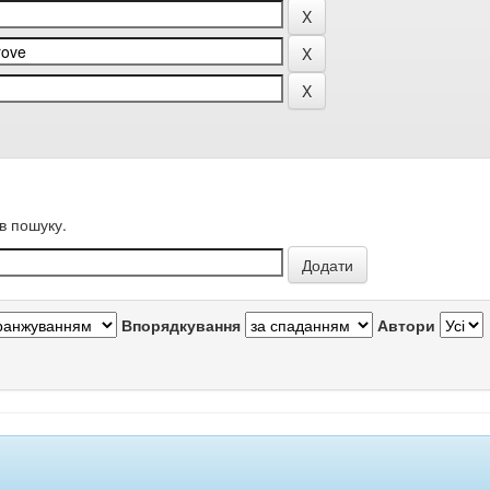
в пошуку.
Впорядкування
Автори