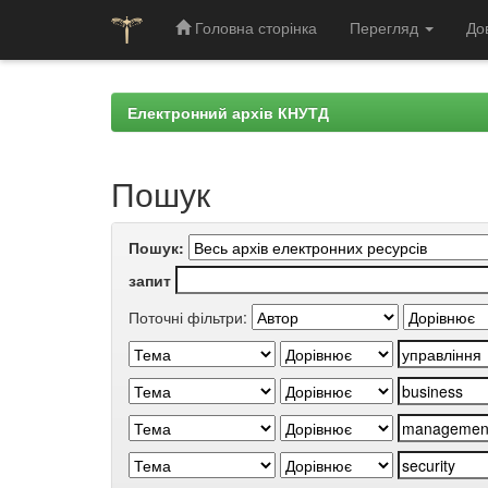
Головна сторінка
Перегляд
До
Skip
navigation
Електронний архів КНУТД
Пошук
Пошук:
запит
Поточні фільтри: