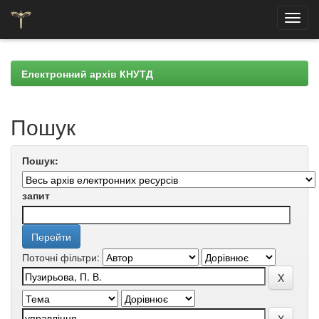
Skip
navigation
Електронний архів КНУТД
Пошук
Пошук:
запит
Поточні фільтри: