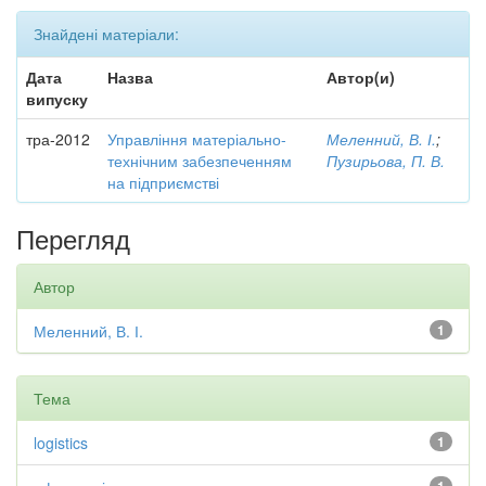
Знайдені матеріали:
Дата
Назва
Автор(и)
випуску
тра-2012
Управління матеріально-
Меленний, В. І.
;
технічним забезпеченням
Пузирьова, П. В.
на підприємстві
Перегляд
Автор
Меленний, В. І.
1
Тема
logistics
1