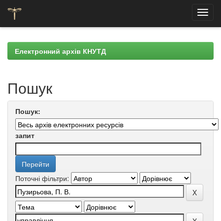
Skip
navigation
Електронний архів КНУТД
Пошук
Пошук:
запит
Поточні фільтри: