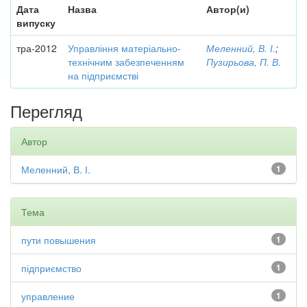
Дата
Назва
Автор(и)
випуску
тра-2012
Управління матеріально-
Меленний, В. І.
;
технічним забезпеченням
Пузирьова, П. В.
на підприємстві
Перегляд
Автор
Меленний, В. І.
1
Тема
пути повышения
1
підприємство
1
управление
1