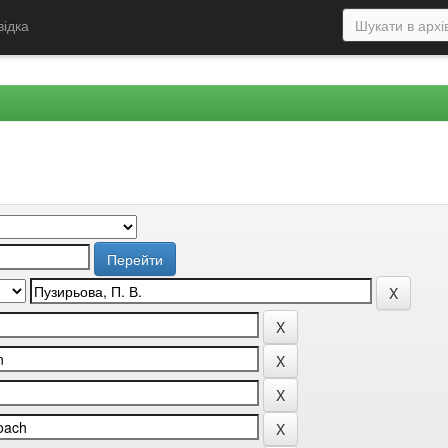
відка