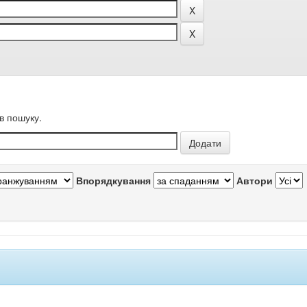
в пошуку.
Впорядкування
Автори