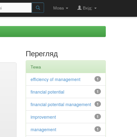
Мова
Вхід:
Перегляд
Тема
efficiency of management
1
financial potential
1
financial potential management
1
improvement
1
management
1