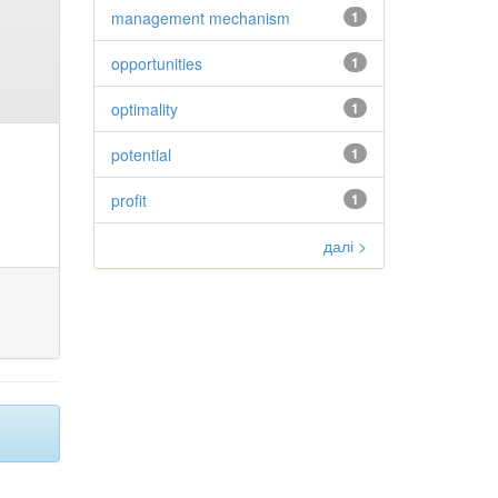
management mechanism
1
opportunities
1
optimality
1
potential
1
profit
1
далі >