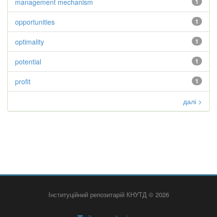
management mechanism
1
opportunities
1
optimality
1
potential
1
profit
1
далі >
Інституційний репозитарій КНУТД © 2026