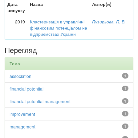
Дата
Назва
Автор(и)
випуску
2019
Кластеризація в управлінні
Пузирьова, П. В.
фінансовим потенціалом на
підприємствах України
Перегляд
Тема
association
1
financial potential
1
financial potential management
1
improvement
1
management
1