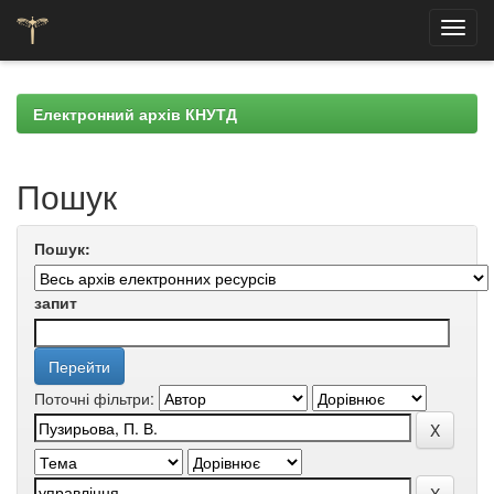
Skip
navigation
Електронний архів КНУТД
Пошук
Пошук:
запит
Поточні фільтри: