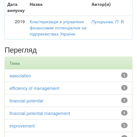
Дата
Назва
Автор(и)
випуску
2019
Кластеризація в управлінні
Пузирьова, П. В.
фінансовим потенціалом на
підприємствах України
Перегляд
Тема
association
1
efficiency of management
1
financial potential
1
financial potential management
1
improvement
1