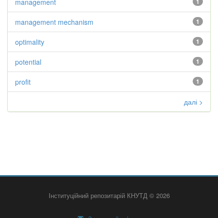
management
1
management mechanism
1
optimality
1
potential
1
profit
1
далі >
Інституційний репозитарій КНУТД © 2026