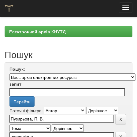
Skip
navigation
Електронний архів КНУТД
Пошук
Пошук:
запит
Поточні фільтри: