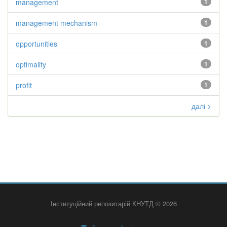
management
1
management mechanism
1
opportunities
1
optimality
1
profit
1
далі >
Інституційний репозитарій КНУТД © 2026