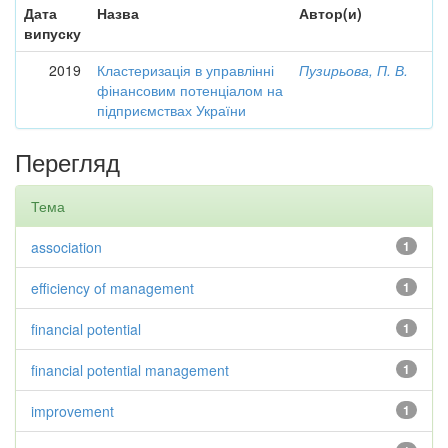
Дата
Назва
Автор(и)
випуску
2019
Кластеризація в управлінні
Пузирьова, П. В.
фінансовим потенціалом на
підприємствах України
Перегляд
Тема
association
1
efficiency of management
1
financial potential
1
financial potential management
1
improvement
1