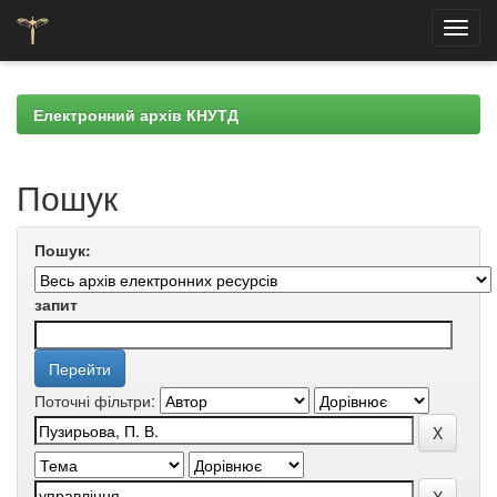
Skip
navigation
Електронний архів КНУТД
Пошук
Пошук:
запит
Поточні фільтри: