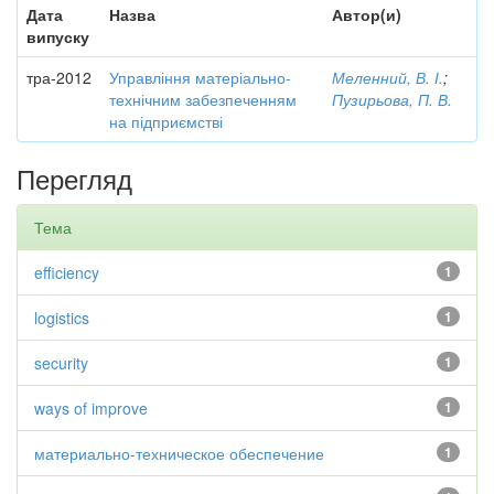
Дата
Назва
Автор(и)
випуску
тра-2012
Управління матеріально-
Меленний, В. І.
;
технічним забезпеченням
Пузирьова, П. В.
на підприємстві
Перегляд
Тема
efficiency
1
logistics
1
security
1
ways of improve
1
материально-техническое обеспечение
1