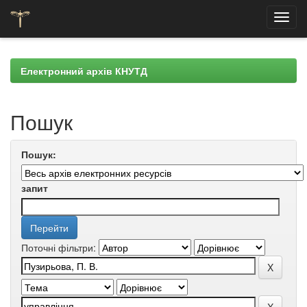
Skip
navigation
Електронний архів КНУТД
Пошук
Пошук:
запит
Поточні фільтри: