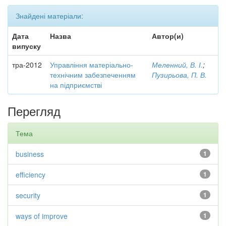
Знайдені матеріали:
Дата
Назва
Автор(и)
випуску
тра-2012
Управління матеріально-
Меленний, В. І.
;
технічним забезпеченням
Пузирьова, П. В.
на підприємстві
Перегляд
Тема
business
1
efficiency
1
security
1
ways of improve
1