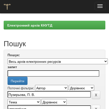
Skip
navigation
Електронний архів КНУТД
Пошук
Пошук:
запит
Поточні фільтри: