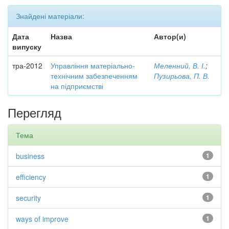
Знайдені матеріали:
Дата
Назва
Автор(и)
випуску
тра-2012
Управління матеріально-
Меленний, В. І.
;
технічним забезпеченням
Пузирьова, П. В.
на підприємстві
Перегляд
Тема
business
1
efficiency
1
security
1
ways of improve
1