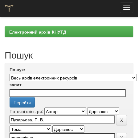
Skip
navigation
Електронний архів КНУТД
Пошук
Пошук:
запит
Поточні фільтри: