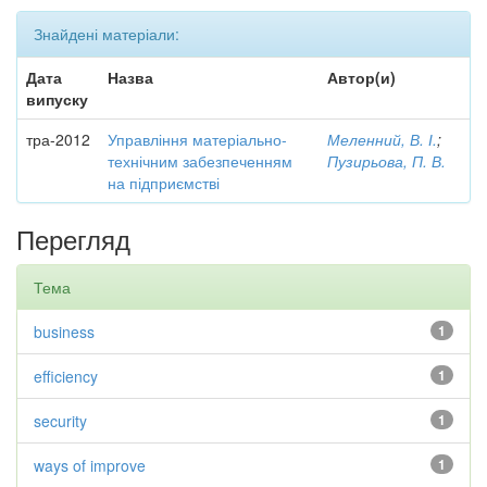
Знайдені матеріали:
Дата
Назва
Автор(и)
випуску
тра-2012
Управління матеріально-
Меленний, В. І.
;
технічним забезпеченням
Пузирьова, П. В.
на підприємстві
Перегляд
Тема
business
1
efficiency
1
security
1
ways of improve
1