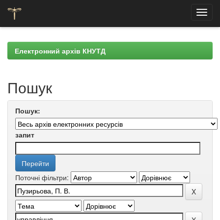
Skip
navigation
Електронний архів КНУТД
Пошук
Пошук:
запит
Поточні фільтри: