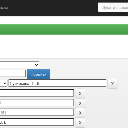
відка