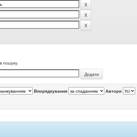
в пошуку.
Впорядкування
Автори