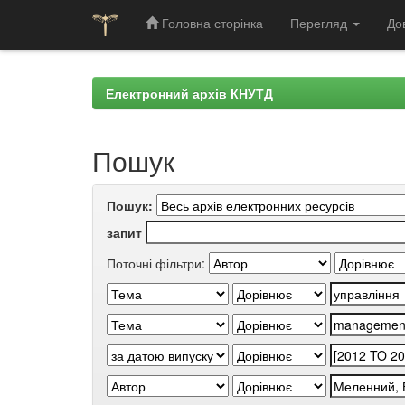
Головна сторінка
Перегляд
До
Skip
navigation
Електронний архів КНУТД
Пошук
Пошук:
запит
Поточні фільтри: