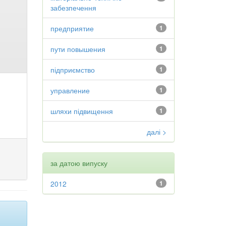
забезпечення
предприятие
1
пути повышения
1
підприємство
1
управление
1
шляхи підвищення
1
далі >
за датою випуску
2012
1