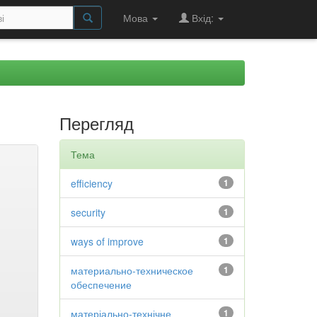
Мова
Вхід:
Перегляд
Тема
efficiency
1
security
1
ways of improve
1
материально-техническое
1
обеспечение
матеріально-технічне
1