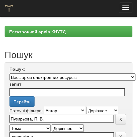
Skip
navigation
Електронний архів КНУТД
Пошук
Пошук:
запит
Поточні фільтри: