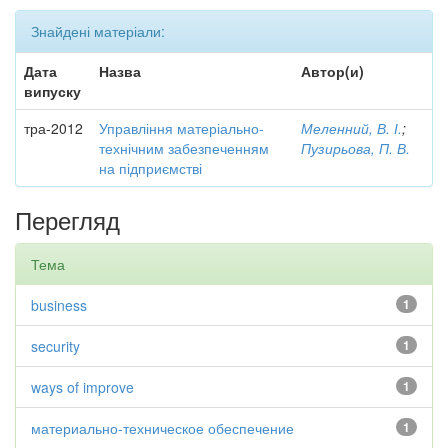
Знайдені матеріали:
Дата
Назва
Автор(и)
випуску
тра-2012
Управління матеріально-
Меленний, В. І.
;
технічним забезпеченням
Пузирьова, П. В.
на підприємстві
Перегляд
Тема
business
1
security
1
ways of improve
1
материально-техническое обеспечение
1