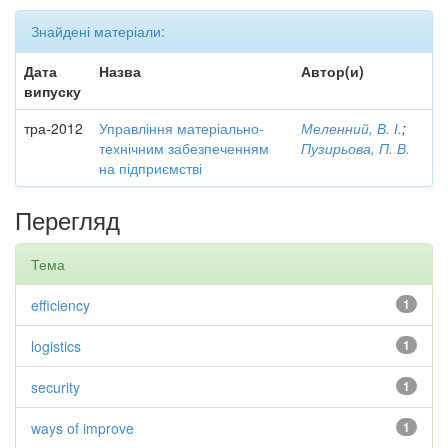
Знайдені матеріали:
Дата
Назва
Автор(и)
випуску
тра-2012
Управління матеріально-
Меленний, В. І.
;
технічним забезпеченням
Пузирьова, П. В.
на підприємстві
Перегляд
Тема
efficiency
1
logistics
1
security
1
ways of improve
1