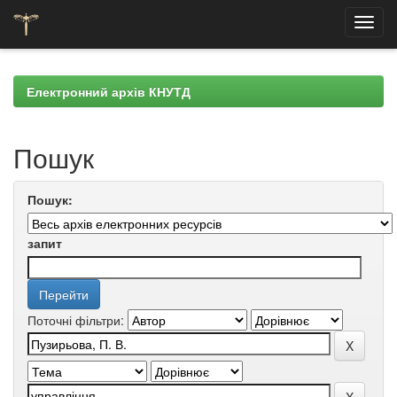
Skip
navigation
Електронний архів КНУТД
Пошук
Пошук:
запит
Поточні фільтри: