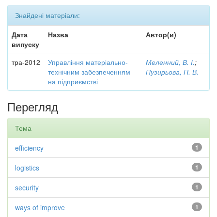
Знайдені матеріали:
Дата
Назва
Автор(и)
випуску
тра-2012
Управління матеріально-
Меленний, В. І.
;
технічним забезпеченням
Пузирьова, П. В.
на підприємстві
Перегляд
Тема
efficiency
1
logistics
1
security
1
ways of improve
1