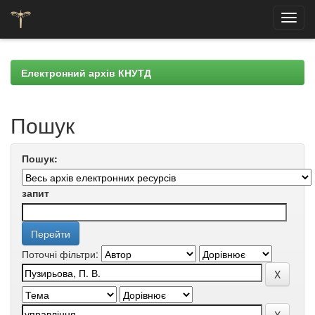
Skip
navigation
Електронний архів КНУТД
Пошук
Пошук:
запит
Поточні фільтри: