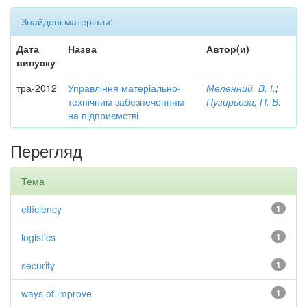
Знайдені матеріали:
Дата
Назва
Автор(и)
випуску
тра-2012
Управління матеріально-
Меленний, В. І.
;
технічним забезпеченням
Пузирьова, П. В.
на підприємстві
Перегляд
Тема
efficiency
1
logistics
1
security
1
ways of improve
1