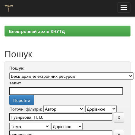
Skip
navigation
Електронний архів КНУТД
Пошук
Пошук:
запит
Поточні фільтри: