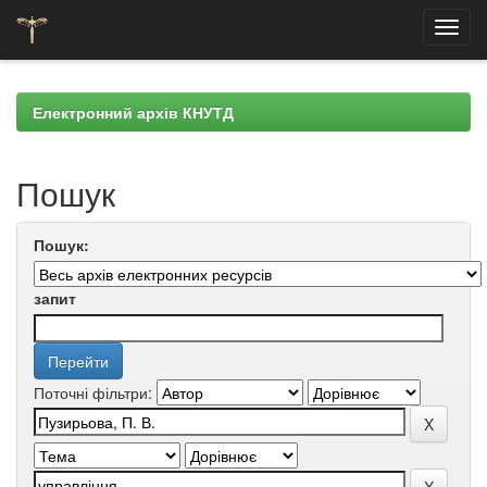
Skip
navigation
Електронний архів КНУТД
Пошук
Пошук:
запит
Поточні фільтри: