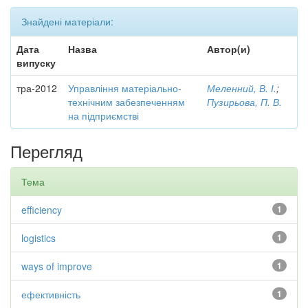
Знайдені матеріали:
Дата
Назва
Автор(и)
випуску
тра-2012
Управління матеріально-
Меленний, В. І.
;
технічним забезпеченням
Пузирьова, П. В.
на підприємстві
Перегляд
Тема
efficiency
1
logistics
1
ways of improve
1
ефективність
1