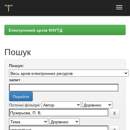
Skip
navigation
Електронний архів КНУТД
Пошук
Пошук:
запит
Поточні фільтри: