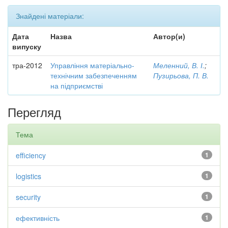
Знайдені матеріали:
Дата
Назва
Автор(и)
випуску
тра-2012
Управління матеріально-
Меленний, В. І.
;
технічним забезпеченням
Пузирьова, П. В.
на підприємстві
Перегляд
Тема
efficiency
1
logistics
1
security
1
ефективність
1