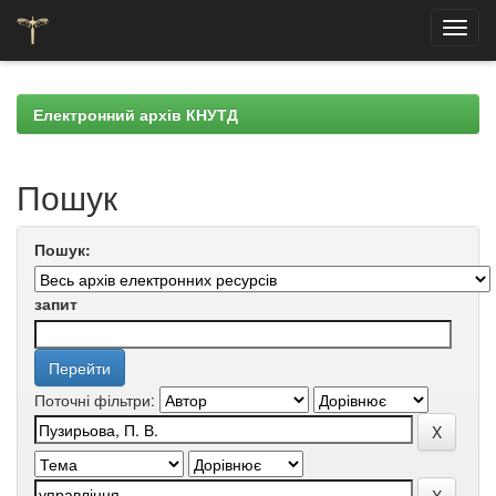
Skip
navigation
Електронний архів КНУТД
Пошук
Пошук:
запит
Поточні фільтри: