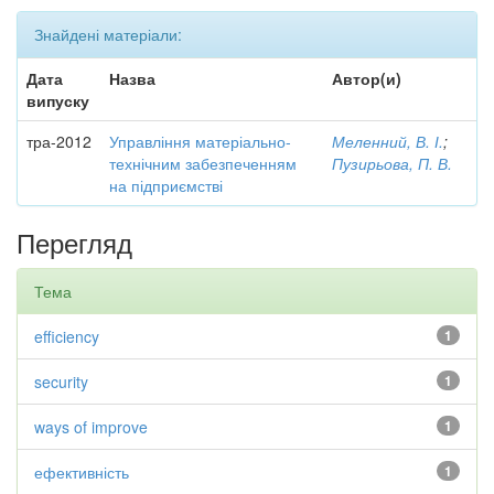
Знайдені матеріали:
Дата
Назва
Автор(и)
випуску
тра-2012
Управління матеріально-
Меленний, В. І.
;
технічним забезпеченням
Пузирьова, П. В.
на підприємстві
Перегляд
Тема
efficiency
1
security
1
ways of improve
1
ефективність
1