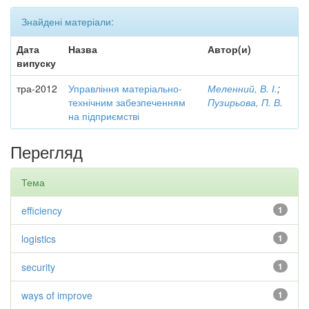
Знайдені матеріали:
Дата
Назва
Автор(и)
випуску
тра-2012
Управління матеріально-
Меленний, В. І.
;
технічним забезпеченням
Пузирьова, П. В.
на підприємстві
Перегляд
Тема
efficiency
1
logistics
1
security
1
ways of improve
1