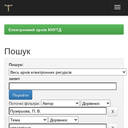
Skip
navigation
Електронний архів КНУТД
Пошук
Пошук:
запит
Поточні фільтри: