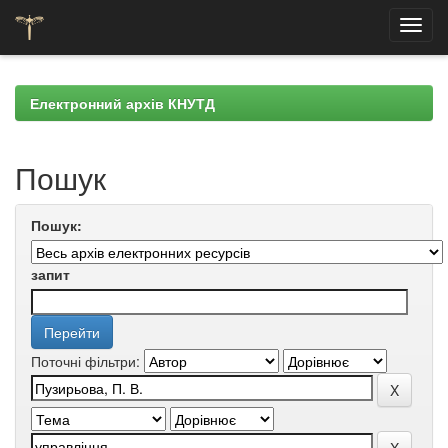
Skip
navigation
Електронний архів КНУТД
Пошук
Пошук:
запит
Поточні фільтри: