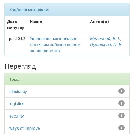
Знайдені матеріали:
Дата
Назва
Автор(и)
випуску
тра-2012
Управління матеріально-
Меленний, В. І.
;
технічним забезпеченням
Пузирьова, П. В.
на підприємстві
Перегляд
Тема
efficiency
1
logistics
1
security
1
ways of improve
1