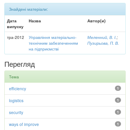
Знайдені матеріали:
Дата
Назва
Автор(и)
випуску
тра-2012
Управління матеріально-
Меленний, В. І.
;
технічним забезпеченням
Пузирьова, П. В.
на підприємстві
Перегляд
Тема
efficiency
1
logistics
1
security
1
ways of improve
1