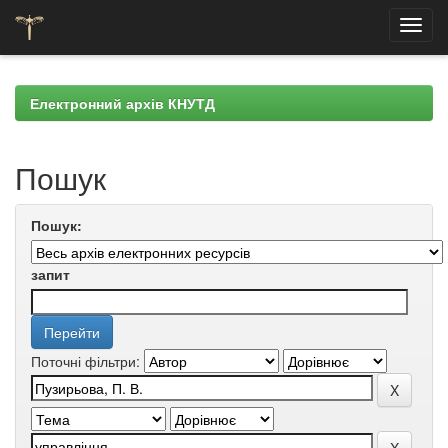
Skip
navigation
Електронний архів КНУТД
Пошук
Пошук:
запит
Поточні фільтри: