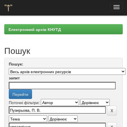
Skip
navigation
Електронний архів КНУТД
Пошук
Пошук:
запит
Поточні фільтри: