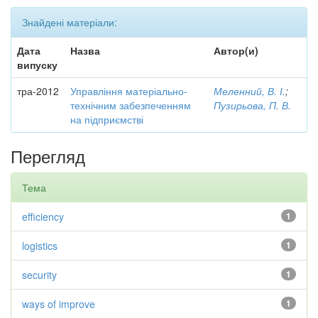
Знайдені матеріали:
Дата
Назва
Автор(и)
випуску
тра-2012
Управління матеріально-
Меленний, В. І.
;
технічним забезпеченням
Пузирьова, П. В.
на підприємстві
Перегляд
Тема
efficiency
1
logistics
1
security
1
ways of improve
1