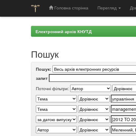
Головна сторінка
Перегляд
До
Skip
navigation
Електронний архів КНУТД
Пошук
Пошук:
запит
Поточні фільтри: