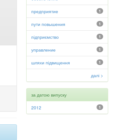
предприятие
1
пути повышения
1
підприємство
1
управление
1
шляхи підвищення
1
далі >
за датою випуску
2012
1