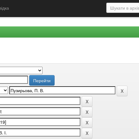
відка