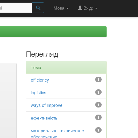
Мова
Вхід:
Перегляд
Тема
efficiency
1
logistics
1
ways of improve
1
ефективність
1
материально-техническое
1
обеспечение