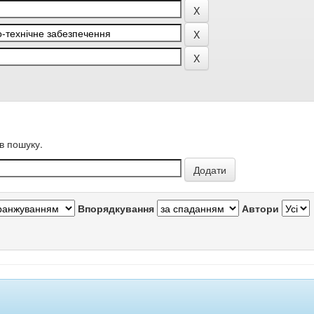
в пошуку.
Впорядкування
Автори