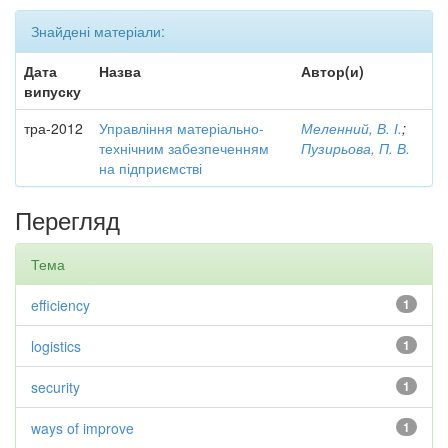
Знайдені матеріали:
Дата
Назва
Автор(и)
випуску
тра-2012
Управління матеріально-
Меленний, В. І.
;
технічним забезпеченням
Пузирьова, П. В.
на підприємстві
Перегляд
Тема
efficiency
1
logistics
1
security
1
ways of improve
1