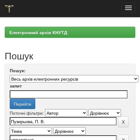
Skip
navigation
Електронний архів КНУТД
Пошук
Пошук:
запит
Поточні фільтри: