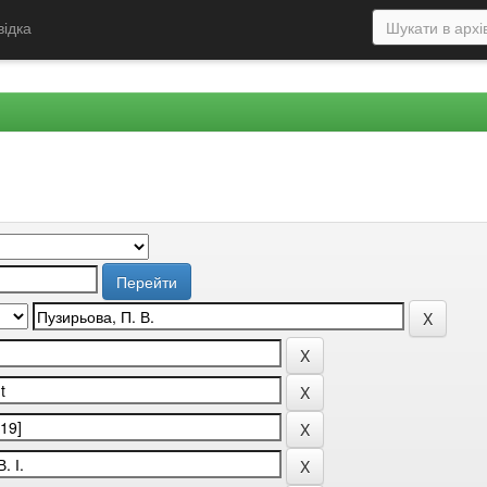
відка