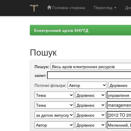
Головна сторінка
Перегляд
До
Skip
navigation
Електронний архів КНУТД
Пошук
Пошук:
запит
Поточні фільтри: