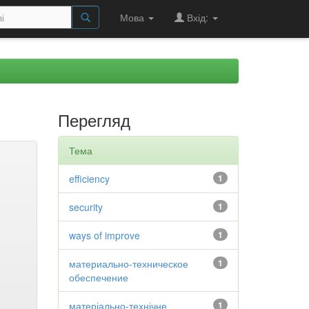
Мова
Вхід:
Перегляд
Тема
efficiency
1
security
1
ways of improve
1
материально-техническое
1
обеспечение
матеріально-технічне
1