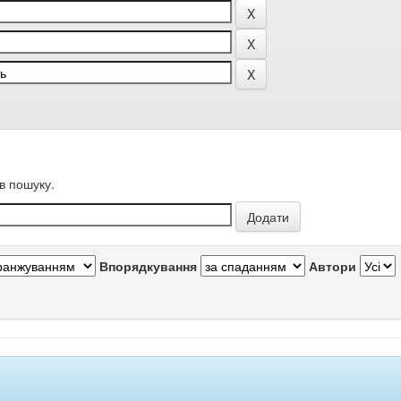
в пошуку.
Впорядкування
Автори