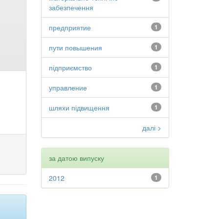
забезпечення
предприятие
1
пути повышения
1
підприємство
1
управление
1
шляхи підвищення
1
далі >
за датою випуску
2012
1