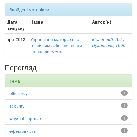
Знайдені матеріали:
Дата
Назва
Автор(и)
випуску
тра-2012
Управління матеріально-
Меленний, В. І.
;
технічним забезпеченням
Пузирьова, П. В.
на підприємстві
Перегляд
Тема
efficiency
1
security
1
ways of improve
1
ефективність
1