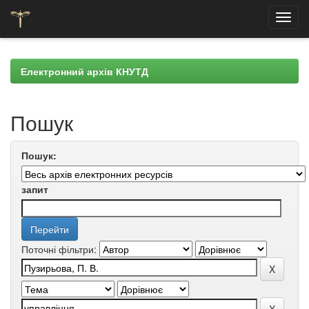
Skip
navigation
Електронний архів КНУТД
Пошук
Пошук:
запит
Поточні фільтри: