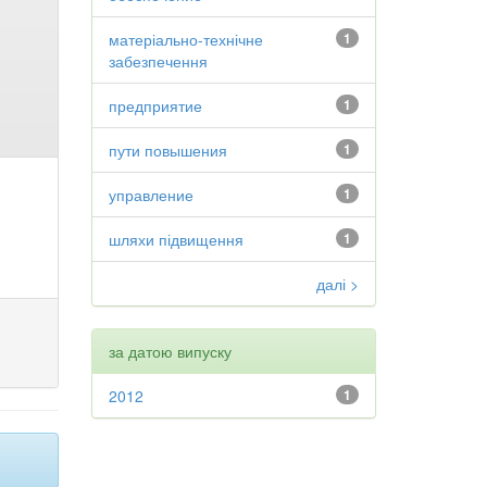
матеріально-технічне
1
забезпечення
предприятие
1
пути повышения
1
управление
1
шляхи підвищення
1
далі >
за датою випуску
2012
1