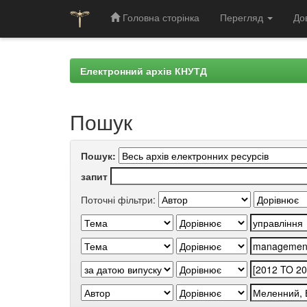
Головна сторінка
Перегляд
До
Skip
navigation
Електронний архів КНУТД
Пошук
Пошук:
запит
Поточні фільтри: