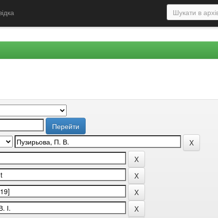
відка