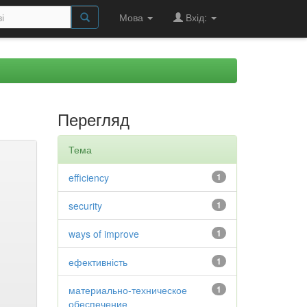
Мова
Вхід:
Перегляд
Тема
efficiency
1
security
1
ways of improve
1
ефективність
1
материально-техническое
1
обеспечение