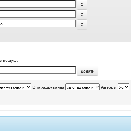
в пошуку.
Впорядкування
Автори