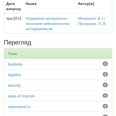
Дата
Назва
Автор(и)
випуску
тра-2012
Управління матеріально-
Меленний, В. І.
;
технічним забезпеченням
Пузирьова, П. В.
на підприємстві
Перегляд
Тема
business
1
logistics
1
security
1
ways of improve
1
ефективність
1