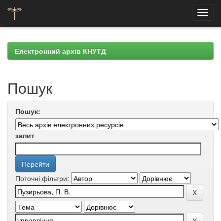
Skip
navigation
Електронний архів КНУТД
Пошук
Пошук:
запит
Поточні фільтри: