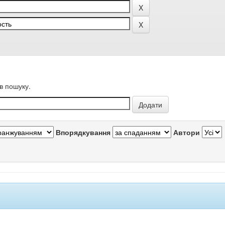
в пошуку.
Впорядкування
Автори