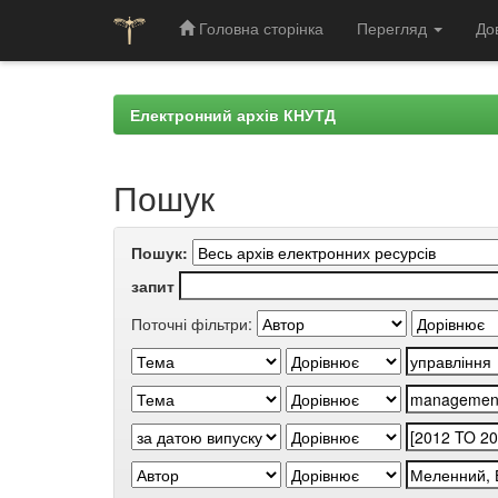
Головна сторінка
Перегляд
До
Skip
navigation
Електронний архів КНУТД
Пошук
Пошук:
запит
Поточні фільтри: