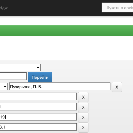
відка