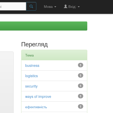
Мова
Вхід:
Перегляд
Тема
business
1
logistics
1
security
1
ways of improve
1
ефективність
1