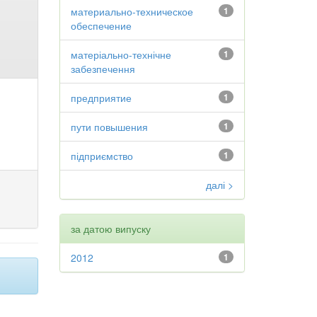
материально-техническое
1
обеспечение
матеріально-технічне
1
забезпечення
предприятие
1
пути повышения
1
підприємство
1
далі >
за датою випуску
2012
1