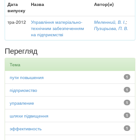
Дата
Назва
Автор(и)
випуску
тра-2012
Управління матеріально-
Меленний, В. І.
;
технічним забезпеченням
Пузирьова, П. В.
на підприємстві
Перегляд
Тема
пути повышения
1
підприємство
1
управление
1
шляхи підвищення
1
эффективность
1