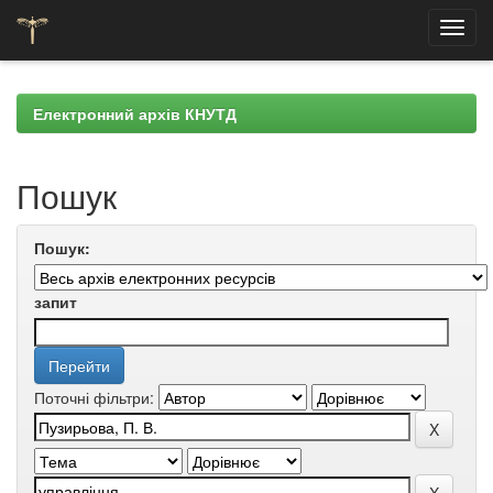
Skip
navigation
Електронний архів КНУТД
Пошук
Пошук:
запит
Поточні фільтри: