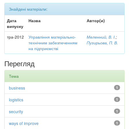
Знайдені матеріали:
Дата
Назва
Автор(и)
випуску
тра-2012
Управління матеріально-
Меленний, В. І.
;
технічним забезпеченням
Пузирьова, П. В.
на підприємстві
Перегляд
Тема
business
1
logistics
1
security
1
ways of improve
1