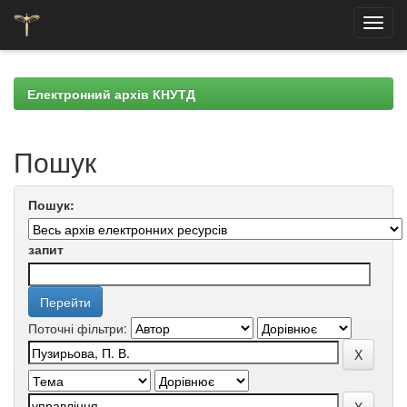
Skip
navigation
Електронний архів КНУТД
Пошук
Пошук:
запит
Поточні фільтри: