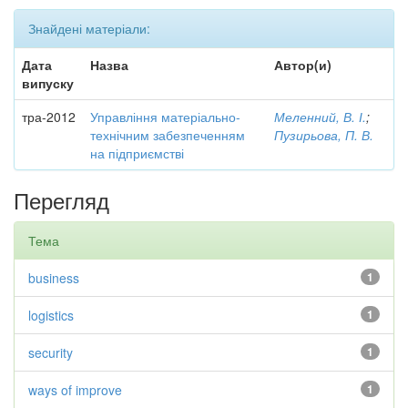
Знайдені матеріали:
Дата
Назва
Автор(и)
випуску
тра-2012
Управління матеріально-
Меленний, В. І.
;
технічним забезпеченням
Пузирьова, П. В.
на підприємстві
Перегляд
Тема
business
1
logistics
1
security
1
ways of improve
1