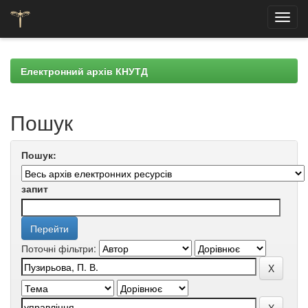
Skip
navigation
Електронний архів КНУТД
Пошук
Пошук:
запит
Поточні фільтри: