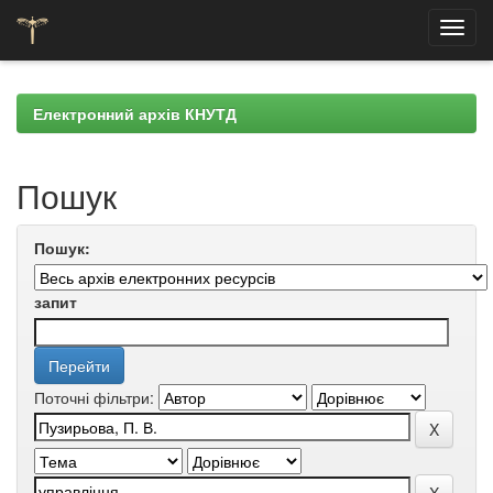
Skip
navigation
Електронний архів КНУТД
Пошук
Пошук:
запит
Поточні фільтри: