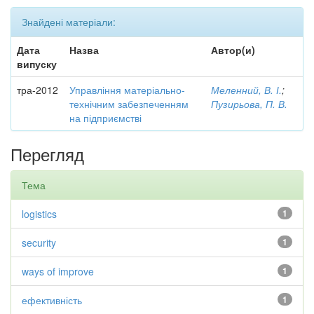
Знайдені матеріали:
Дата
Назва
Автор(и)
випуску
тра-2012
Управління матеріально-
Меленний, В. І.
;
технічним забезпеченням
Пузирьова, П. В.
на підприємстві
Перегляд
Тема
logistics
1
security
1
ways of improve
1
ефективність
1