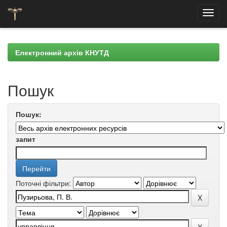
Skip
navigation
Електронний архів КНУТД
Пошук
Пошук:
запит
Поточні фільтри: