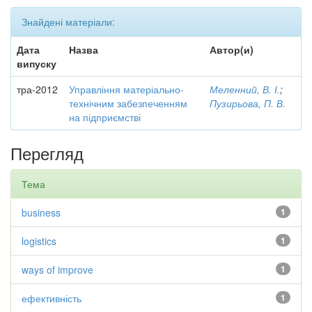
Знайдені матеріали:
Дата
Назва
Автор(и)
випуску
тра-2012
Управління матеріально-
Меленний, В. І.
;
технічним забезпеченням
Пузирьова, П. В.
на підприємстві
Перегляд
Тема
business
1
logistics
1
ways of improve
1
ефективність
1