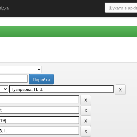
відка