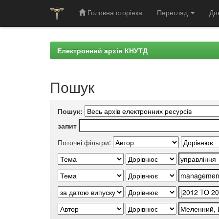
Головна сторінка
Перегляд
До
Skip
navigation
Електронний архів КНУТД
Пошук
Пошук:
запит
Поточні фільтри: