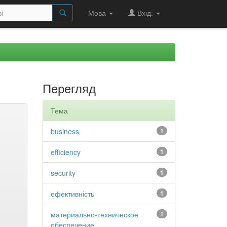
Мова
Вхід:
Перегляд
Тема
business
1
efficiency
1
security
1
ефективність
1
материально-техническое
1
обеспечение