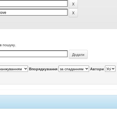
в пошуку.
Впорядкування
Автори