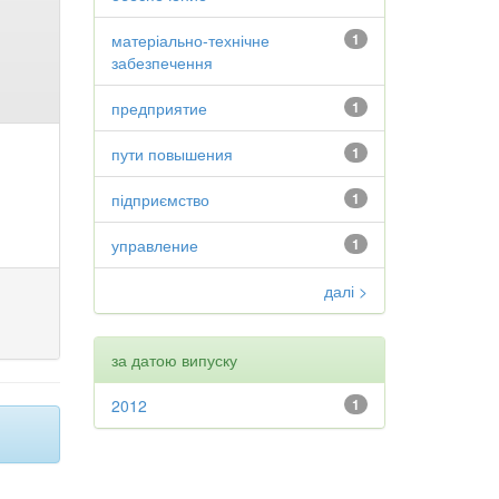
матеріально-технічне
1
забезпечення
предприятие
1
пути повышения
1
підприємство
1
управление
1
далі >
за датою випуску
2012
1