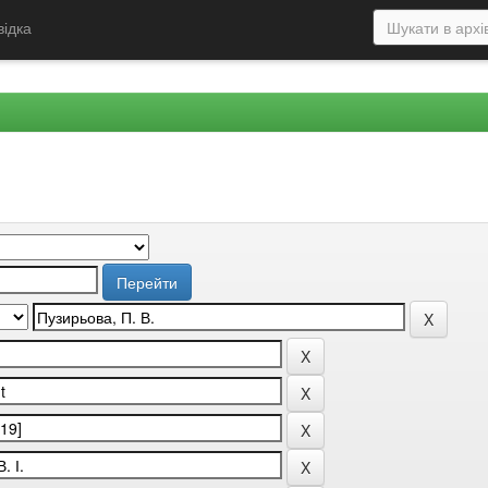
відка