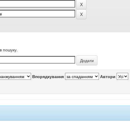
в пошуку.
Впорядкування
Автори