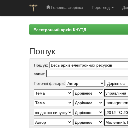
Головна сторінка
Перегляд
До
Skip
navigation
Електронний архів КНУТД
Пошук
Пошук:
запит
Поточні фільтри: