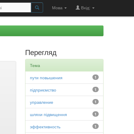
Мова
Вхід:
Перегляд
Тема
пути повышения
1
підприємство
1
управление
1
шляхи підвищення
1
эффективность
1